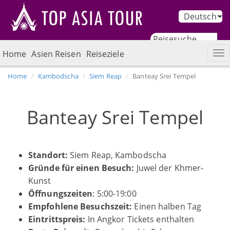
Deutsch
Home
Asien Reisen
Reiseziele
Home
Kambodscha
Siem Reap
Banteay Srei Tempel
Banteay Srei Tempel
Standort:
Siem Reap, Kambodscha
Grü
nde f
ü
r einen Besuch:
Juwel der Khmer-
Kunst
Öffnungszeiten
: 5:00-19:00
Empfohlene Besuchszeit:
Einen halben Tag
Eintrittspreis:
In Angkor Tickets enthalten