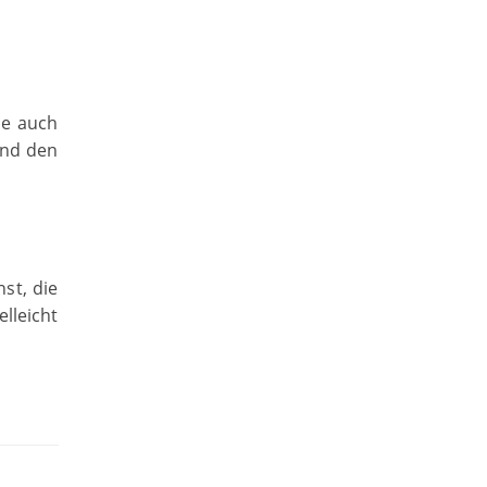
ie auch
und den
st, die
lleicht