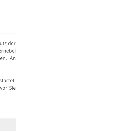
utz der
ernebel
en. An
tartet,
vor Sie