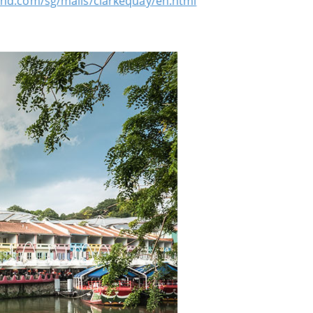
and.com/sg/malls/clarkequay/en.html