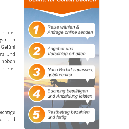
ach der
sort in
 Gefühl
ars und
e neben
in Pier
ichtige
gor und