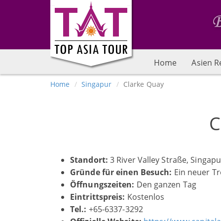
Home
Asien R
Home
Singapur
Clarke Quay
C
Standort:
3 River Valley Straße, Singap
Gr
ü
nde f
ü
r einen Besuch:
Ein neuer Tr
Öffnungszeiten:
Den ganzen Tag
Eintrittspreis:
Kostenlos
Tel.
:
+65-6337-3292