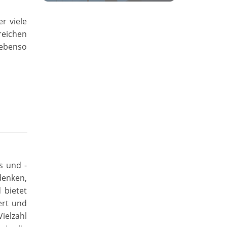
r viele
reichen
 ebenso
s und -
denken,
 bietet
ert und
ielzahl