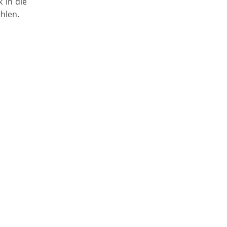
k in die
hlen.