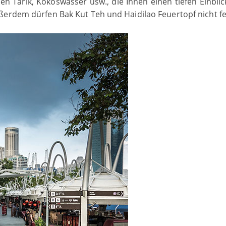
eh Tarik, Kokoswasser usw., die Ihnen einen tiefen Einblic
ßerdem dürfen Bak Kut Teh und Haidilao Feuertopf nicht fe