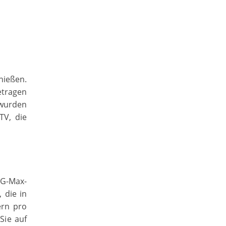
nießen.
etragen
 wurden
TV, die
 G-Max-
 die in
ern pro
Sie auf