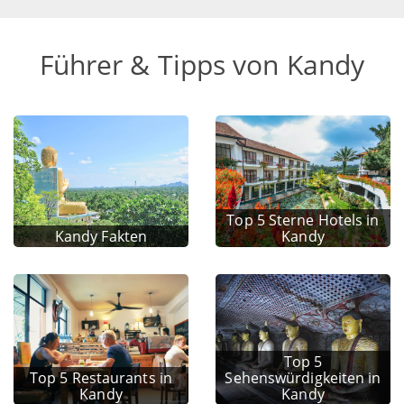
Führer & Tipps von Kandy
Top 5 Sterne Hotels in
Kandy Fakten
Kandy
Top 5
Top 5 Restaurants in
Sehenswürdigkeiten in
Kandy
Kandy