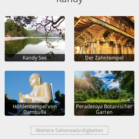
Kandy See
Der Zahntempel
Höhlentempel von
Peradeniya Botanischer
Dambulla
Garten
Weitere Sehenswürdigkeiten