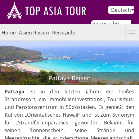
Deutsch
Home
Asien Reisen
Reiseziele
Pattaya Reisen
Pattaya
ist in den letzten Jahren ein heißes
Strandresort, ein Immobilieninvestitions-, Tourismus-
und Pensionszentrum in Südostasien. Es genießt den
Ruf von
Orientalisches Hawaii
und ist zum Synonym
„
“
für
Strandferienparadies
geworden. Bekannt für
„
“
seinen Sonnenschein, seine Strände und
Meeresfrüchte, die wunderschöne Meereslandschaft,