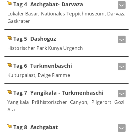
Tag 4
Aschgabat- Darvaza
Lokaler Basar, Nationales Teppichmuseum, Darvaza
Gaskrater
Tag 5
Dashoguz
Historischer Park Kunya Urgench
Tag 6
Turkmenbaschi
Kulturpalast, Ewige Flamme
Tag 7
Yangikala - Turkmenbaschi
Yangikala Prähistorischer Canyon, Pilgerort Gozli
Ata
Tag 8
Aschgabat