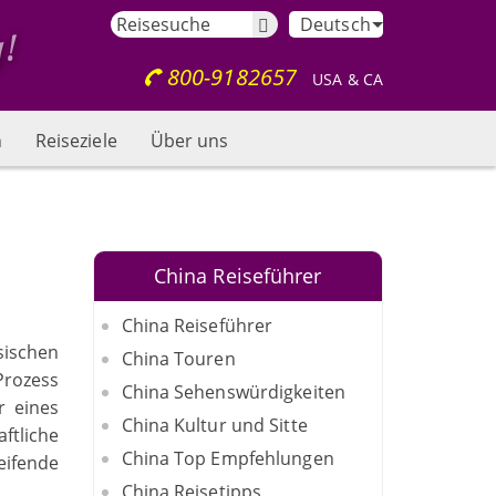
Deutsch
800-9182657
USA & CA
n
Reiseziele
Über uns
China Reiseführer
China Reiseführer
sischen
China Touren
Prozess
China Sehenswürdigkeiten
r eines
China Kultur und Sitte
ftliche
China Top Empfehlungen
eifende
China Reisetipps