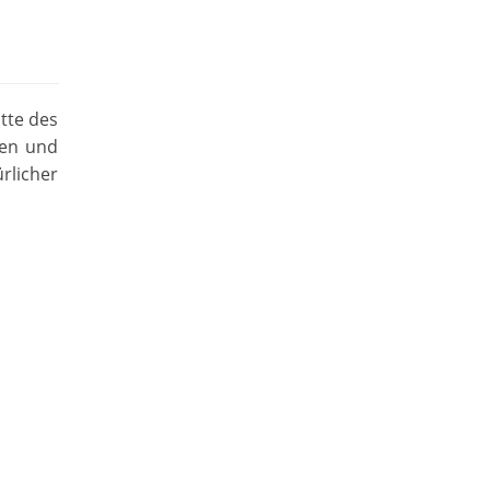
tte des
ben und
rlicher