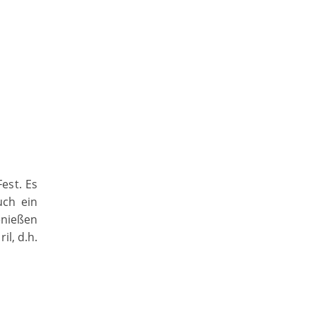
est. Es
uch ein
enießen
l, d.h.