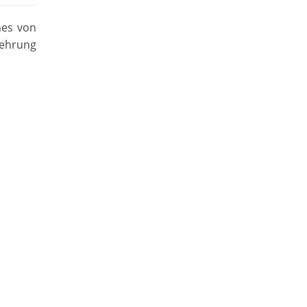
nes von
ehrung