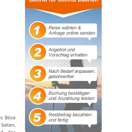
as Böse
 beten,