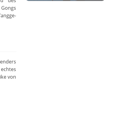
end des
n Gongs
Yangge-
lenders
 echtes
ike von