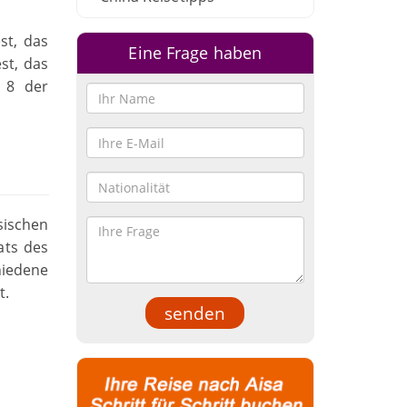
st, das
Eine Frage haben
st, das
p 8 der
esischen
ats des
hiedene
t.
senden