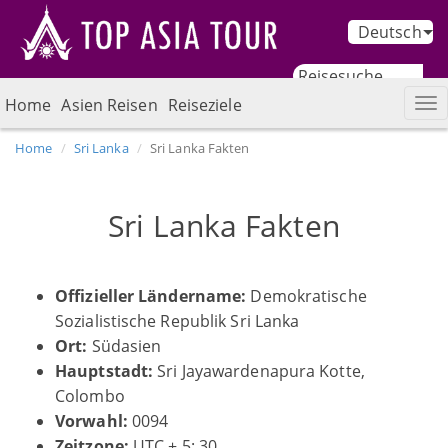
Deutsch
Home
Asien Reisen
Reiseziele
Home
Sri Lanka
Sri Lanka Fakten
Sri Lanka Fakten
Offizieller Ländername:
Demokratische
Sozialistische Republik Sri Lanka
Ort:
Südasien
Hauptstadt:
Sri Jayawardenapura Kotte,
Colombo
Vorwahl:
0094
Zeitzone:
UTC + 5: 30