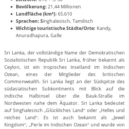
Bevölkerung:
21,44 Millionen
Landfläche (km²):
65.610
Sprachen: S
inghalesisch, Tamilisch
Wichtige touristische Städte/Orte:
Kandy,
Anuradhapura, Galle
Sri Lanka, der vollständige Name der Demokratischen
Sozialistischen Republik Sri Lanka, früher bekannt als
Ceylon, ist ein tropisches Inselland im Indischen
Ozean, eines der Mitglieder des britischen
Commonwealth. Sri Lanka liegt an der Südspitze des
südasiatischen Subkontinents mit Blick auf die
indische Halbinsel über die Bauk-Straße im
Nordwesten nahe dem Äquator. Sri Lanka bedeutet
auf Singhalesisch
Glückliches Land
oder
Helles und
„
“
„
reiches Land
. Es ist auch bekannt als
Jewel
“
„
Kingdom
,
Perle im Indischen Ozean
und wurde von
“
„
“