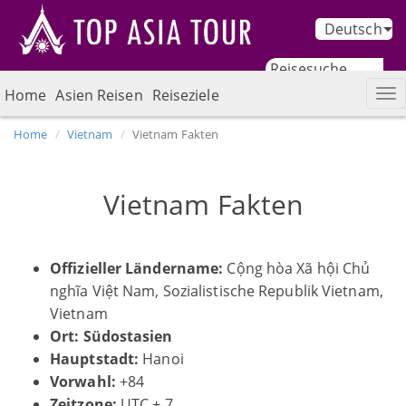
Deutsch
Home
Asien Reisen
Reiseziele
Home
Vietnam
Vietnam Fakten
Vietnam Fakten
Offizieller Ländername:
Cộng hòa Xã hội Chủ
nghĩa Việt Nam, Sozialistische Republik Vietnam,
Vietnam
Ort: Südostasien
Hauptstadt:
Hanoi
Vorwahl:
+84
Zeitzone:
UTC + 7