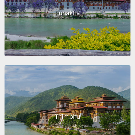
Punakha
Thimphu