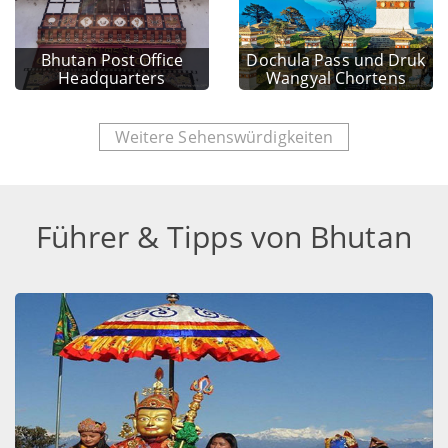
Bhutan Post Office
Dochula Pass und Druk
Headquarters
Wangyal Chortens
Weitere Sehenswürdigkeiten
Führer & Tipps von Bhutan