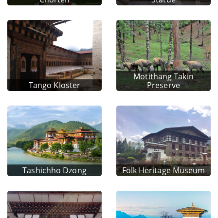
Motithang Takin
Tango Kloster
Preserve
Tashichho Dzong
Folk Heritage Museum